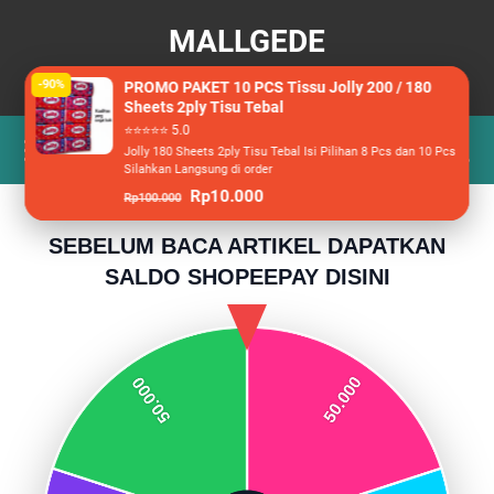
MALLGEDE
Berita, Wisata dan Racun Belanja
-90%
PROMO PAKET 10 PCS Tissu Jolly 200 / 180
Sheets 2ply Tisu Tebal
⭐⭐⭐⭐⭐ 5.0
Jolly 180 Sheets 2ply Tisu Tebal Isi Pilihan 8 Pcs dan 10 Pcs
Silahkan Langsung di order
Rp10.000
Rp100.000
SEBELUM BACA ARTIKEL DAPATKAN
SALDO SHOPEEPAY DISINI