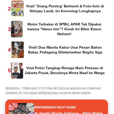
Viral! ‘Orang Penting’ Berhenti & Foto-foto di
2
Sitinjau Lauik, Ini Kronologi Lengkapnya
Motor Terbakar di SPBU, APAR Tak Dipakai
3
karena “Harus Izin”? Kisah Ini Bikin Emosi
Netizen!
Viral! Dua Wanita Kabur Usai Pesan Bakso
4
Bakar, Pedagang Ditelantarkan Begitu Saja
Viral Polisi Tangkap Remaja Main Petasan di
5
Jakarta Pusat, Besoknya Minta Maaf ke Warga
BERANDA
/
TEREKAM CCTV! PRIA INI DIDUGA MASUKKAN 6 MINYAK
GORENG KE TAS ANAK BERSERAGAM, AKSINYA BIKIN HEBOH
REKOMENDASI BUAT KAMU
👡 Sandal Wanita Kekinian - Bikin Makin