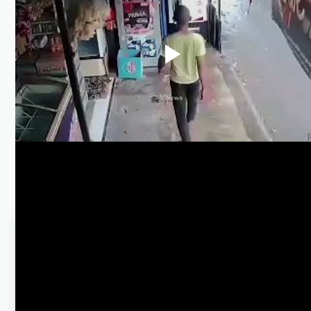
💻 Teknologi
🚀 Viral
🩺 Kesehatan
🏛️ Politik
🔥 Motivasi
🍜 Resep Masakan
📚 Edukasi
🛍 Rekomendasi
✨ Font Generator (9 Gaya) — Cocok
untuk Facebook, Instagram, Tiktok,
Snackvideo dan Youtube