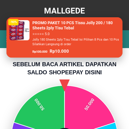
MALLGEDE
Berita, Wisata dan Racun Belanja
-90%
PROMO PAKET 10 PCS Tissu Jolly 200 / 180
Sheets 2ply Tisu Tebal
⭐⭐⭐⭐⭐ 5.0
Jolly 180 Sheets 2ply Tisu Tebal Isi Pilihan 8 Pcs dan 10 Pcs
Silahkan Langsung di order
Rp10.000
Rp100.000
SEBELUM BACA ARTIKEL DAPATKAN
SALDO SHOPEEPAY DISINI