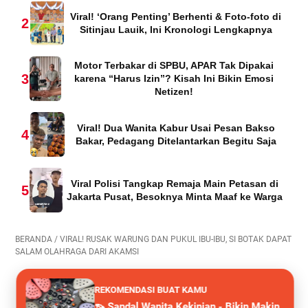
Viral! ‘Orang Penting’ Berhenti & Foto-foto di
2
Sitinjau Lauik, Ini Kronologi Lengkapnya
Motor Terbakar di SPBU, APAR Tak Dipakai
3
karena “Harus Izin”? Kisah Ini Bikin Emosi
Netizen!
Viral! Dua Wanita Kabur Usai Pesan Bakso
4
Bakar, Pedagang Ditelantarkan Begitu Saja
Viral Polisi Tangkap Remaja Main Petasan di
5
Jakarta Pusat, Besoknya Minta Maaf ke Warga
BERANDA
/
VIRAL! RUSAK WARUNG DAN PUKUL IBU-IBU, SI BOTAK DAPAT
SALAM OLAHRAGA DARI AKAMSI
REKOMENDASI BUAT KAMU
👡 Sandal Wanita Kekinian - Bikin Makin