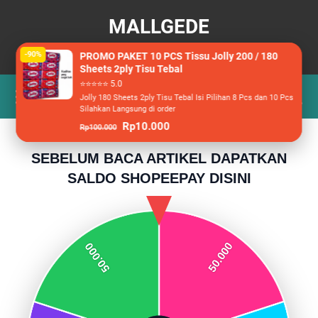
MALLGEDE
Berita, Wisata dan Racun Belanja
-90%
PROMO PAKET 10 PCS Tissu Jolly 200 / 180
Sheets 2ply Tisu Tebal
⭐⭐⭐⭐⭐ 5.0
Jolly 180 Sheets 2ply Tisu Tebal Isi Pilihan 8 Pcs dan 10 Pcs
Silahkan Langsung di order
Rp10.000
Rp100.000
SEBELUM BACA ARTIKEL DAPATKAN
SALDO SHOPEEPAY DISINI