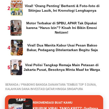
Viral! ‘Orang Penting’ Berhenti & Foto-foto di
2
Sitinjau Lauik, Ini Kronologi Lengkapnya
Motor Terbakar di SPBU, APAR Tak Dipakai
3
karena “Harus Izin”? Kisah Ini Bikin Emosi
Netizen!
Viral! Dua Wanita Kabur Usai Pesan Bakso
4
Bakar, Pedagang Ditelantarkan Begitu Saja
Viral Polisi Tangkap Remaja Main Petasan di
5
Jakarta Pusat, Besoknya Minta Maaf ke Warga
BERANDA
/
PRABOWO BANGGA DANANTARA TEMBUS TOP 5 DUNIA,
KALAHKAN DANA INVESTASI QATAR HINGGA SINGAPURA
REKOMENDASI BUAT KAMU
KRUPUK VIRAL TAIKO KREZZ: Gurihnya