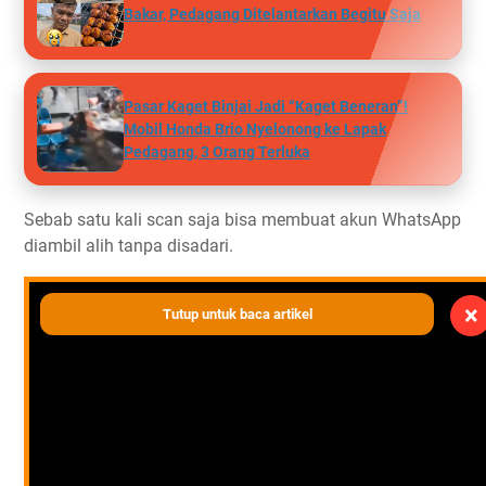
Bakar, Pedagang Ditelantarkan Begitu Saja
Pasar Kaget Binjai Jadi “Kaget Beneran”!
Mobil Honda Brio Nyelonong ke Lapak
Pedagang, 3 Orang Terluka
Sebab satu kali scan saja bisa membuat akun WhatsApp
diambil alih tanpa disadari.
×
Tutup untuk baca artikel