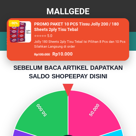
MALLGEDE
Berita, Wisata dan Racun Belanja
-90%
PROMO PAKET 10 PCS Tissu Jolly 200 / 180
Sheets 2ply Tisu Tebal
⭐⭐⭐⭐⭐ 5.0
Jolly 180 Sheets 2ply Tisu Tebal Isi Pilihan 8 Pcs dan 10 Pcs
Silahkan Langsung di order
Rp10.000
Rp100.000
SEBELUM BACA ARTIKEL DAPATKAN
SALDO SHOPEEPAY DISINI