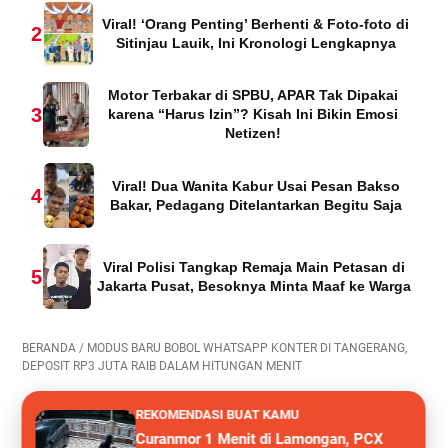
Viral! ‘Orang Penting’ Berhenti & Foto-foto di
2
Sitinjau Lauik, Ini Kronologi Lengkapnya
Motor Terbakar di SPBU, APAR Tak Dipakai
3
karena “Harus Izin”? Kisah Ini Bikin Emosi
Netizen!
Viral! Dua Wanita Kabur Usai Pesan Bakso
4
Bakar, Pedagang Ditelantarkan Begitu Saja
Viral Polisi Tangkap Remaja Main Petasan di
5
Jakarta Pusat, Besoknya Minta Maaf ke Warga
BERANDA
/
MODUS BARU BOBOL WHATSAPP KONTER DI TANGERANG,
DEPOSIT RP3 JUTA RAIB DALAM HITUNGAN MENIT
REKOMENDASI BUAT KAMU
Curanmor 1 Menit di Lamongan, PCX