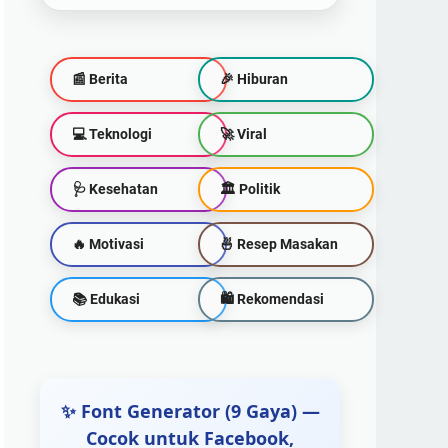
📰 Berita
🎉 Hiburan
💻 Teknologi
🚀 Viral
🩺 Kesehatan
🏛️ Politik
🔥 Motivasi
🍜 Resep Masakan
📚 Edukasi
🛍 Rekomendasi
✨ Font Generator (9 Gaya) —
Cocok untuk Facebook,