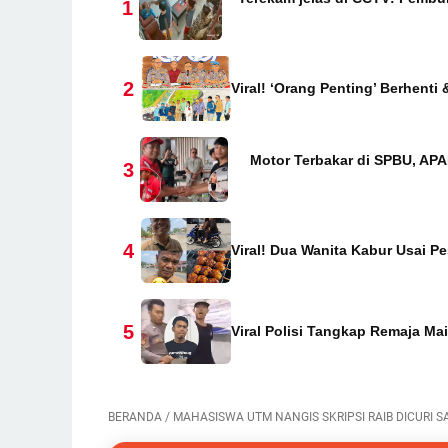
1
2
Viral! ‘Orang Penting’ Berhenti
Motor Terbakar di SPBU, APAR
3
4
Viral! Dua Wanita Kabur Usai P
5
Viral Polisi Tangkap Remaja Ma
BERANDA
/
MAHASISWA UTM NANGIS SKRIPSI RAIB DICURI S