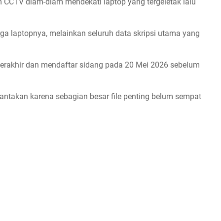
m CCTV diam-diam mendekati laptop yang tergeletak lalu
ga laptopnya, melainkan seluruh data skripsi utama yang
terakhir dan mendaftar sidang pada 20 Mei 2026 sebelum
rantakan karena sebagian besar file penting belum sempat