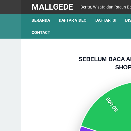
MALLGEDE
Berita, Wisata dan Racun Be
BERANDA
DAFTAR VIDEO
DAFTAR ISI
DI
CONTACT
SEBELUM BACA A
SHOP
Prabowo Ungkap Target
Besar: Indonesia Bisa Jadi
Ekonomi Terkuat Ke-4 Dunia
pada 2045, Ini Syaratnya
👁️ 176,271 views