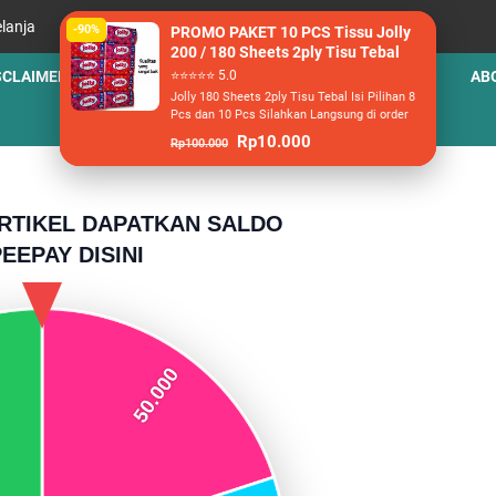
lanja
-90%
PROMO PAKET 10 PCS Tissu Jolly
200 / 180 Sheets 2ply Tisu Tebal
SCLAIMER
PRIVACY POLICY
⭐⭐⭐⭐⭐ 5.0
TERMS AND CONDITIONS
AB
Jolly 180 Sheets 2ply Tisu Tebal Isi Pilihan 8
Pcs dan 10 Pcs Silahkan Langsung di order
Rp10.000
Rp100.000
RTIKEL DAPATKAN SALDO
EEPAY DISINI
Kecelakaan Beruntun di
Diburu Besar-besara
Sibolangit, 7 Kendaraan
Pelaku Penyiksaan Y
Ringsek! Jalur Medan-
Diduga Licin Kabur S
Berastagi Lumpuh, 1 Orang
Hendak Ditangkap
Dilaporkan Tewas
👁️ 136,119 views
👁️ 179,683 views