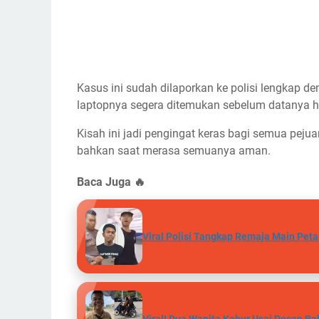
Kasus ini sudah dilaporkan ke polisi lengkap 
laptopnya segera ditemukan sebelum datanya hil
Kisah ini jadi pengingat keras bagi semua pejua
bahkan saat merasa semuanya aman.
Baca Juga 🔥
Viral Polisi Tangkap Remaja Main Peta
Viral! Dua Wanita Kabur Usai Pesan Ba