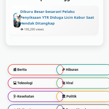
Viral! Maling Gasak Vario Baru, Tapi
Saat
Malah Tinggalin Motor Sendiri di TKP
👁️ 113,216 views
📰 Berita
🎉 Hiburan
💻 Teknologi
🚀 Viral
🩺 Kesehatan
🏛️ Politik