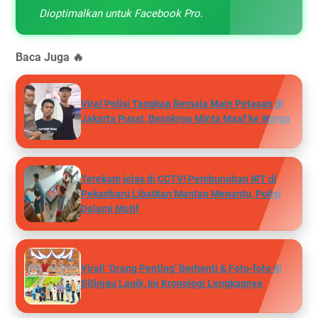
Dioptimalkan untuk Facebook Pro.
Baca Juga 🔥
Viral Polisi Tangkap Remaja Main Petasan di
Jakarta Pusat, Besoknya Minta Maaf ke Warga
Terekam jelas di CCTV! Pembunuhan IRT di
Pekanbaru Libatkan Mantan Menantu, Polisi
Dalami Motif
Viral! ‘Orang Penting’ Berhenti & Foto-foto di
Sitinjau Lauik, Ini Kronologi Lengkapnya