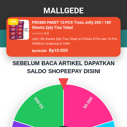
MALLGEDE
Berita, Wisata dan Racun Belanja
-90%
PROMO PAKET 10 PCS Tissu Jolly 200 / 180
Sheets 2ply Tisu Tebal
⭐⭐⭐⭐⭐ 5.0
Jolly 180 Sheets 2ply Tisu Tebal Isi Pilihan 8 Pcs dan 10 Pcs
Silahkan Langsung di order
Rp10.000
Rp100.000
SEBELUM BACA ARTIKEL DAPATKAN
SALDO SHOPEEPAY DISINI