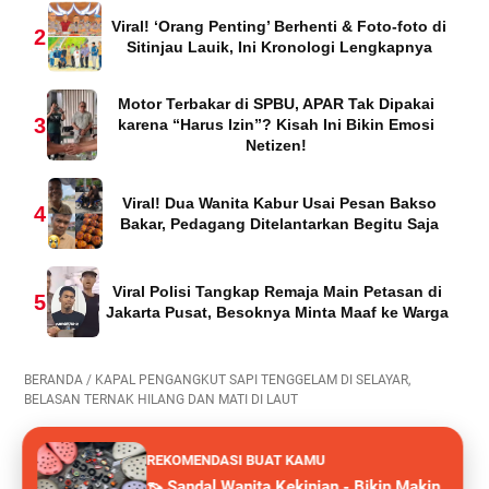
Viral! ‘Orang Penting’ Berhenti & Foto-foto di
2
Sitinjau Lauik, Ini Kronologi Lengkapnya
Motor Terbakar di SPBU, APAR Tak Dipakai
3
karena “Harus Izin”? Kisah Ini Bikin Emosi
Netizen!
Viral! Dua Wanita Kabur Usai Pesan Bakso
4
Bakar, Pedagang Ditelantarkan Begitu Saja
Viral Polisi Tangkap Remaja Main Petasan di
5
Jakarta Pusat, Besoknya Minta Maaf ke Warga
BERANDA
/
KAPAL PENGANGKUT SAPI TENGGELAM DI SELAYAR,
BELASAN TERNAK HILANG DAN MATI DI LAUT
REKOMENDASI BUAT KAMU
👡 Sandal Wanita Kekinian - Bikin Makin