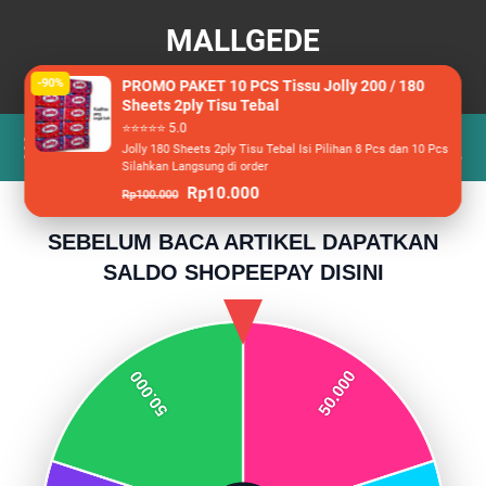
MALLGEDE
Berita, Wisata dan Racun Belanja
-90%
PROMO PAKET 10 PCS Tissu Jolly 200 / 180
Sheets 2ply Tisu Tebal
⭐⭐⭐⭐⭐ 5.0
Jolly 180 Sheets 2ply Tisu Tebal Isi Pilihan 8 Pcs dan 10 Pcs
Silahkan Langsung di order
Rp10.000
Rp100.000
SEBELUM BACA ARTIKEL DAPATKAN
SALDO SHOPEEPAY DISINI