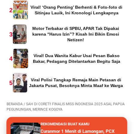
Viral! ‘Orang Penting’ Berhenti & Foto-foto di
2
Sitinjau Lauik, Ini Kronologi Lengkapnya
Motor Terbakar di SPBU, APAR Tak Dipakai
3
karena “Harus Izin”? Kisah Ini Bikin Emosi
Netizen!
Viral! Dua Wanita Kabur Usai Pesan Bakso
4
Bakar, Pedagang Ditelantarkan Begitu Saja
Viral Polisi Tangkap Remaja Main Petasan di
5
Jakarta Pusat, Besoknya Minta Maaf ke Warga
BERANDA
/
SAH DI CORET‼️ FINALIS MISS INDONESIA 2025 ASAL PAPUA
PEGUNUNGAN, MERINCE KOGOYA
REKOMENDASI BUAT KAMU
Curanmor 1 Menit di Lamongan, PCX