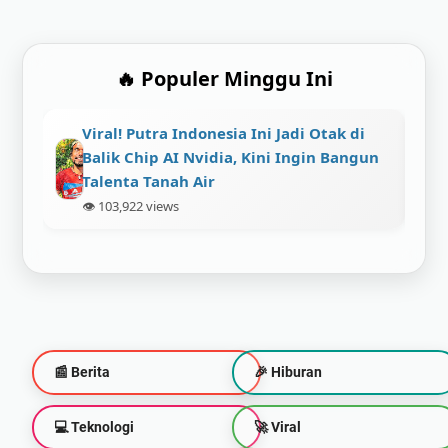
🔥 Populer Minggu Ini
tak di
Prabowo Ungkap Target Besar: Indonesia
 Bangun
Bisa Jadi Ekonomi Terkuat Ke-4 Dunia
pada 2045, Ini Syaratnya
👁️ 174,490 views
📰 Berita
🎉 Hiburan
💻 Teknologi
🚀 Viral