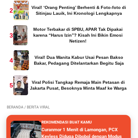
Viral! ‘Orang Penting’ Berhenti & Foto-foto di
2
Sitinjau Lauik, Ini Kronologi Lengkapnya
Motor Terbakar di SPBU, APAR Tak Dipakai
3
karena “Harus Izin”? Kisah Ini Bikin Emosi
Netizen!
Viral! Dua Wanita Kabur Usai Pesan Bakso
4
Bakar, Pedagang Ditelantarkan Begitu Saja
Viral Polisi Tangkap Remaja Main Petasan di
5
Jakarta Pusat, Besoknya Minta Maaf ke Warga
BERANDA
/
BERITA VIRAL
REKOMENDASI BUAT KAMU
Curanmor 1 Menit di Lamongan, PCX
Keyless Diduga Dibobol dengan Modus