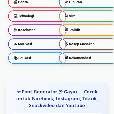
📰 Berita
🎉 Hiburan
💻 Teknologi
🚀 Viral
🩺 Kesehatan
🏛️ Politik
🔥 Motivasi
🍜 Resep Masakan
📚 Edukasi
🛍 Rekomendasi
✨ Font Generator (9 Gaya) — Cocok
untuk Facebook, Instagram, Tiktok,
Snackvideo dan Youtube