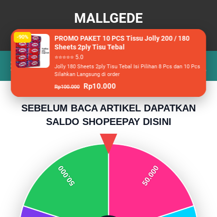
MALLGEDE
Berita, Wisata dan Racun Belanja
-90%
PROMO PAKET 10 PCS Tissu Jolly 200 / 180
Sheets 2ply Tisu Tebal
⭐⭐⭐⭐⭐ 5.0
Jolly 180 Sheets 2ply Tisu Tebal Isi Pilihan 8 Pcs dan 10 Pcs
Silahkan Langsung di order
Rp10.000
Rp100.000
SEBELUM BACA ARTIKEL DAPATKAN
SALDO SHOPEEPAY DISINI