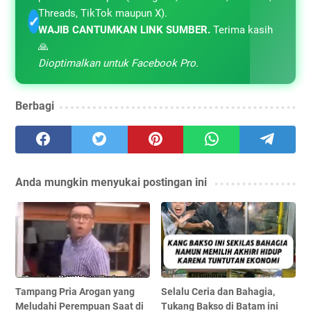
Threads, TikTok maupun X).
✓
WAJIB CANTUMKAN LINK SUMBER.
Terima kasih
🙏
Dioptimalkan untuk Facebook Pro.
Berbagi
Anda mungkin menyukai postingan ini
Tampang Pria Arogan yang
Selalu Ceria dan Bahagia,
Meludahi Perempuan Saat di
Tukang Bakso di Batam ini