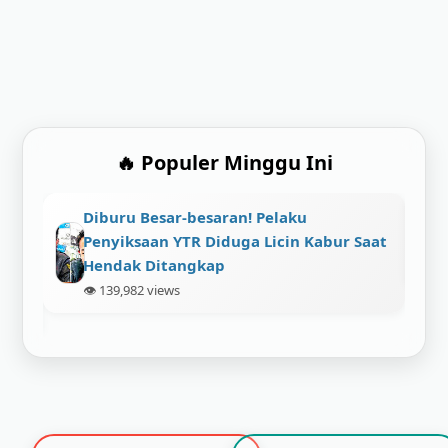
🔥 Populer Minggu Ini
Viral! Maling Gasak Vario Baru, Tapi
Saat
Malah Tinggalin Motor Sendiri di TKP
👁️ 136,794 views