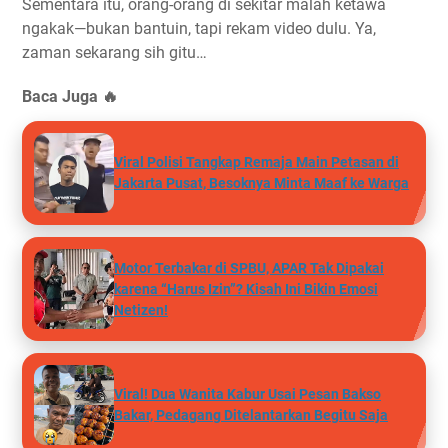
Sementara itu, orang-orang di sekitar malah ketawa
ngakak—bukan bantuin, tapi rekam video dulu. Ya,
zaman sekarang sih gitu…
Baca Juga 🔥
Viral Polisi Tangkap Remaja Main Petasan di
Jakarta Pusat, Besoknya Minta Maaf ke Warga
Motor Terbakar di SPBU, APAR Tak Dipakai
karena “Harus Izin”? Kisah Ini Bikin Emosi
Netizen!
Viral! Dua Wanita Kabur Usai Pesan Bakso
Bakar, Pedagang Ditelantarkan Begitu Saja