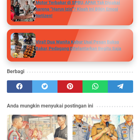
Motor Terbakar di SPBU, APAR Tak Dipakai
karena “Harus Izin”? Kisah Ini Bikin Emosi
Netizen!
Viral! Dua Wanita Kabur Usai Pesan Bakso
Bakar, Pedagang Ditelantarkan Begitu Saja
Berbagi
Anda mungkin menyukai postingan ini