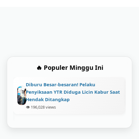
🔥 Populer Minggu Ini
Viral! Maling Gasak Vario Baru, Tapi
r Saat
Malah Tinggalin Motor Sendiri di TKP
👁️ 198,448 views