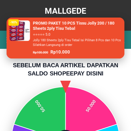
MALLGEDE
Berita, Wisata dan Racun Belanja
-90%
PROMO PAKET 10 PCS Tissu Jolly 200 / 180
Sheets 2ply Tisu Tebal
⭐⭐⭐⭐⭐ 5.0
Jolly 180 Sheets 2ply Tisu Tebal Isi Pilihan 8 Pcs dan 10 Pcs
Silahkan Langsung di order
Rp10.000
Rp100.000
SEBELUM BACA ARTIKEL DAPATKAN
SALDO SHOPEEPAY DISINI