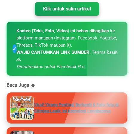
Klik untuk salin artikel
Konten (Teks, Foto, Video) ini bebas dibagikan
ke
platform manapun (Instagram, Facebook, Youtube,
Threads, TikTok maupun X).
✓
WAJIB CANTUMKAN LINK SUMBER.
Terima kasih
🙏
Dioptimalkan untuk Facebook Pro.
Baca Juga 🔥
Viral! ‘Orang Penting’ Berhenti & Foto-foto di
Sitinjau Lauik, Ini Kronologi Lengkapnya