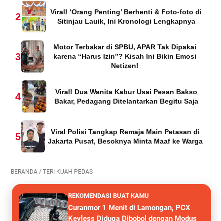
Viral! ‘Orang Penting’ Berhenti & Foto-foto di
2
Sitinjau Lauik, Ini Kronologi Lengkapnya
Motor Terbakar di SPBU, APAR Tak Dipakai
3
karena “Harus Izin”? Kisah Ini Bikin Emosi
Netizen!
Viral! Dua Wanita Kabur Usai Pesan Bakso
4
Bakar, Pedagang Ditelantarkan Begitu Saja
Viral Polisi Tangkap Remaja Main Petasan di
5
Jakarta Pusat, Besoknya Minta Maaf ke Warga
BERANDA
/
TERI KUAH PEDAS
REKOMENDASI BUAT KAMU
Curanmor 1 Menit di Lamongan, PCX
Keyless Diduga Dibobol dengan Modus