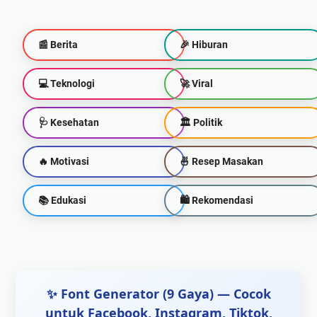
📰 Berita
🎉 Hiburan
💻 Teknologi
🚀 Viral
🩺 Kesehatan
🏛️ Politik
🔥 Motivasi
🍜 Resep Masakan
📚 Edukasi
🛍 Rekomendasi
✨ Font Generator (9 Gaya) — Cocok
untuk Facebook, Instagram, Tiktok,